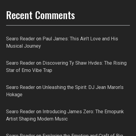
Recent Comments
Searo Reader
on
Paul James: This Ain’t Love and His
Musical Journey
Searo Reader
on
Discovering Ty Shaw Hvdes: The Rising
Star of Emo Vibe Trap
Searo Reader
on
Unleashing the Spirit: DJ Jean Maron’s
Hokage
Searo Reader
on
Introducing James Zero: The Emopunk
Artist Shaping Modern Music
Searo Reader
on
Exploring the Emotion and Craft of Big