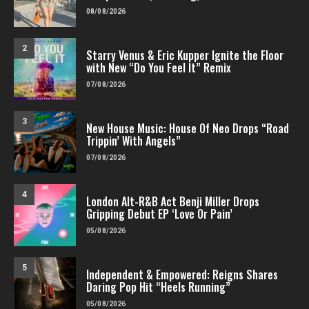
08/08/2026
2
Starry Venus & Eric Kupper Ignite the Floor
with New “Do You Feel It” Remix
07/08/2026
3
New House Music: House Of Neo Drops “Road
Trippin’ With Angels”
07/08/2026
4
London Alt-R&B Act Benji Miller Drops
Gripping Debut EP ‘Love Or Pain’
05/08/2026
5
Independent & Empowered: Reigns Shares
Daring Pop Hit “Heels Running”
05/08/2026