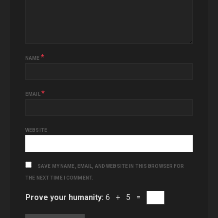
*
NAME
*
EMAIL
WEBSITE
SAVE MY NAME, EMAIL, AND WEBSITE IN THIS BROWSER FOR
THE NEXT TIME I COMMENT.
Prove your humanity:
6 + 5 =