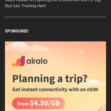
Bud Iya’s ‘Pushing Hard’
SPONSORED