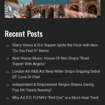
Recent Posts
Starry Venus & Eric Kupper Ignite the Floor with New
“Do You Feel It” Remix
New House Music: House Of Neo Drops “Road
Trippin’ With Angels”
London Alt-R&B Act Benji Miller Drops Gripping Debut
EP ‘Love Or Pain’
Independent & Empowered: Reigns Shares Daring
Pop Hit “Heels Running”
Why A.E.R.O. FLYNN’s “Red Eye” is a Must-Hear Track