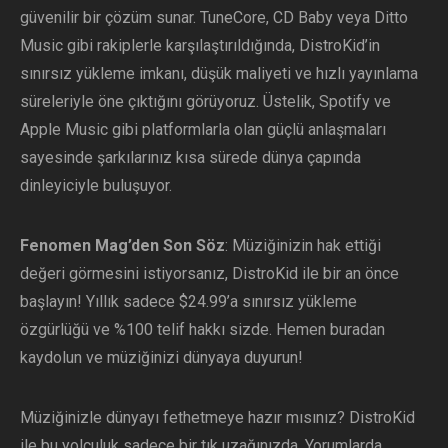
güvenilir bir çözüm sunar. TuneCore, CD Baby veya Ditto
Music gibi rakiplerle karşılaştırıldığında, DistroKid’in
sınırsız yükleme imkanı, düşük maliyeti ve hızlı yayınlama
süreleriyle öne çıktığını görüyoruz. Üstelik, Spotify ve
Apple Music gibi platformlarla olan güçlü anlaşmaları
sayesinde şarkılarınız kısa sürede dünya çapında
dinleyiciyle buluşuyor.
Fenomen Mag’den Son Söz
: Müziğinizin hak ettiği
değeri görmesini istiyorsanız, DistroKid ile bir an önce
başlayın! Yıllık sadece $24.99’a sınırsız yükleme
özgürlüğü ve %100 telif hakkı sizde. Hemen buradan
kaydolun ve müziğinizi dünyaya duyurun!
Müziğinizle dünyayı fethetmeye hazır mısınız? DistroKid
ile bu yolculuk sadece bir tık uzağınızda. Yorumlarda