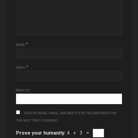
*
NAME
*
EMAIL
WEBSITE
SAVE MY NAME, EMAIL, AND WEBSITE IN THIS BROWSER FOR
THE NEXT TIME I COMMENT.
Prove your humanity:
4 + 3 =