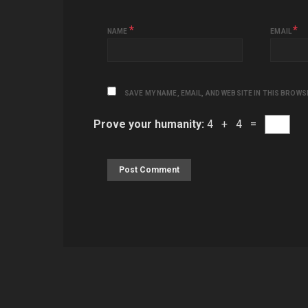
*
*
NAME
EMAIL
SAVE MY NAME, EMAIL, AND WEBSITE IN THIS BROWS
Prove your humanity:
4 + 4 =