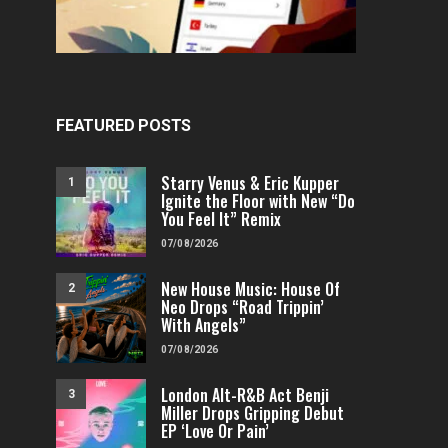
FEATURED POSTS
Starry Venus & Eric Kupper
1
Ignite the Floor with New “Do
You Feel It” Remix
07/08/2026
New House Music: House Of
2
Neo Drops “Road Trippin’
With Angels”
07/08/2026
London Alt-R&B Act Benji
3
Miller Drops Gripping Debut
EP ‘Love Or Pain’