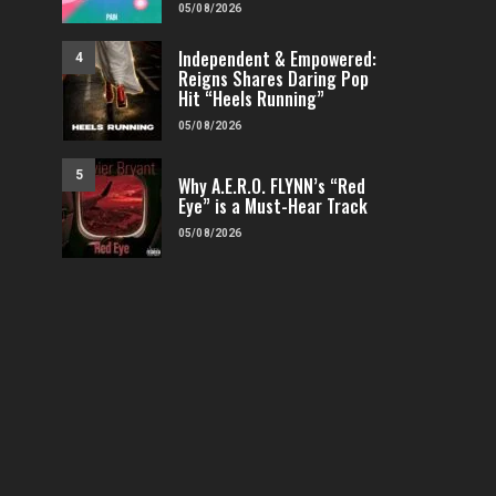
05/08/2026
Independent & Empowered:
4
Reigns Shares Daring Pop
Hit “Heels Running”
05/08/2026
5
Why A.E.R.O. FLYNN’s “Red
Eye” is a Must-Hear Track
05/08/2026