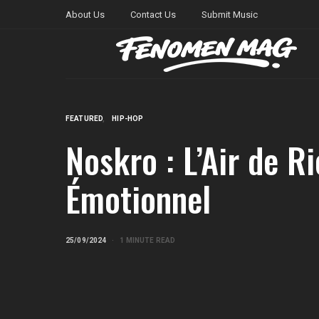
About Us
Contact Us
Submit Music
FEATURED
HIP-HOP
Noskro : L’Air de 
Émotionnel
25/09/2024
1 MINUTE READ